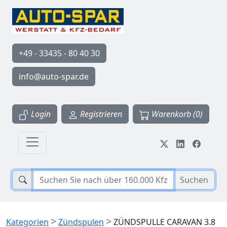
+49 - 33435 - 80 40 30
info@auto-spar.de
Login
Registrieren
Warenkorb (0)
Suchen
>
>
Kategorien
Zündspulen
ZÜNDSPULLE CARAVAN 3.8