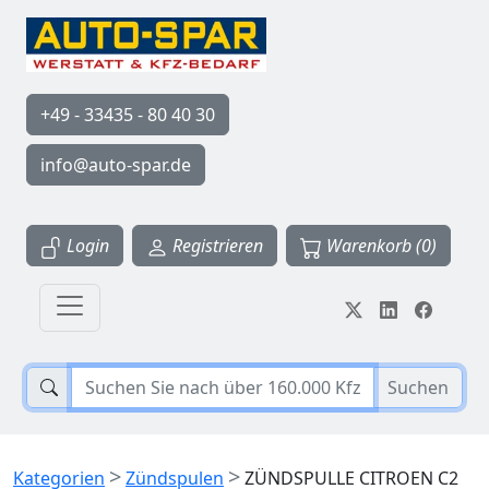
+49 - 33435 - 80 40 30
info@auto-spar.de
Login
Registrieren
Warenkorb (0)
Suchen
>
>
Kategorien
Zündspulen
ZÜNDSPULLE CITROEN C2