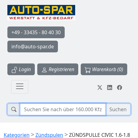
+49 - 33435 - 80 40 30
info@auto-spar.de
Login
Registrieren
Warenkorb (0)
Suchen
>
>
Kategorien
Zündspulen
ZÜNDSPULLE CIVIC 1.6-1.8