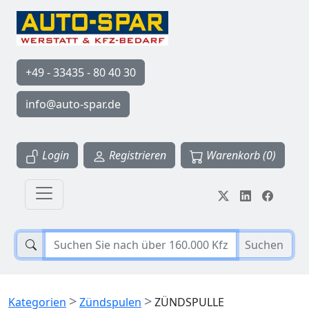
+49 - 33435 - 80 40 30
info@auto-spar.de
Login
Registrieren
Warenkorb (0)
Suchen
>
>
Kategorien
Zündspulen
ZÜNDSPULLE