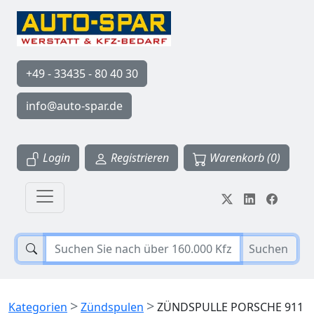
+49 - 33435 - 80 40 30
info@auto-spar.de
Login
Registrieren
Warenkorb (0)
Suchen
>
>
Kategorien
Zündspulen
ZÜNDSPULLE PORSCHE 911