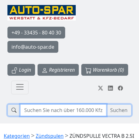
+49 - 33435 - 80 40 30
info@auto-spar.de
Login
Registrieren
Warenkorb (0)
Suchen
>
>
Kategorien
Zündspulen
ZÜNDSPULLE VECTRA B 2.5I