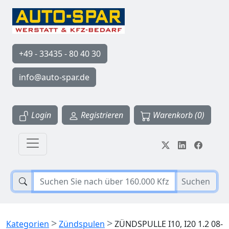
+49 - 33435 - 80 40 30
info@auto-spar.de
Login
Registrieren
Warenkorb (0)
Suchen
>
>
Kategorien
Zündspulen
ZÜNDSPULLE I10, I20 1.2 08-