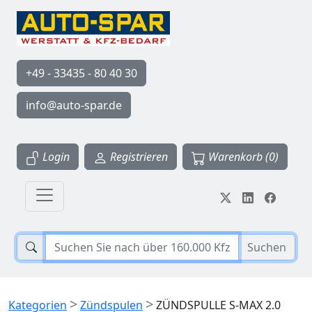
+49 - 33435 - 80 40 30
info@auto-spar.de
Login
Registrieren
Warenkorb (0)
Suchen
>
>
Kategorien
Zündspulen
ZÜNDSPULLE S-MAX 2.0